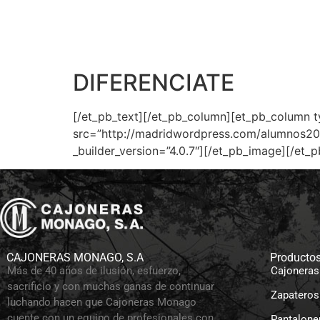
DIFERENCIATE
[/et_pb_text][/et_pb_column][et_pb_column t
src=”http://madridwordpress.com/alumnos20
_builder_version=”4.0.7″][/et_pb_image][/et_
CAJONERAS MONAGO, S.A
Producto
Más de 40 años de ilusión, esfuerzo,
Cajoneras
sacrificio y con muchas ganas de continuar
Zapateros
luchando hacen que Cajoneras Monago
cuente con un equipo de profesionales con
Pantalone