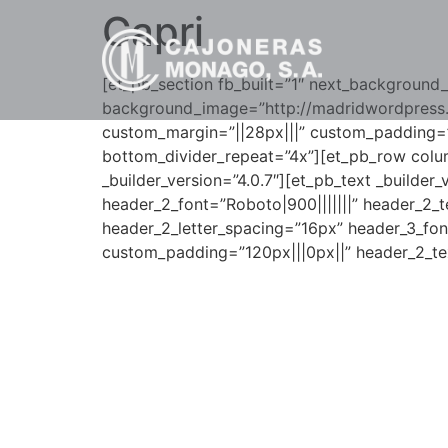
Capri
[et_pb_section fb_built=”1″ next_background_c
background_image=”http://madridwordpress
custom_margin=”||28px|||” custom_padding=”
bottom_divider_repeat=”4x”][et_pb_row colum
_builder_version=”4.0.7″][et_pb_text _builder
header_2_font=”Roboto|900|||||||” header_2_
header_2_letter_spacing=”16px” header_3_font
custom_padding=”120px|||0px||” header_2_tex