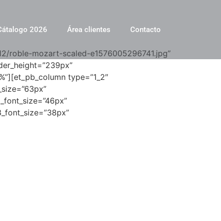
Cátalogo 2026
Área clientes
Contacto
2/roble-mozart-scaled-e1576005296741.jpg”
ider_height=”239px”
9%”][et_pb_column type=”1_2″
t_size=”63px”
2_font_size=”46px”
3_font_size=”38px”