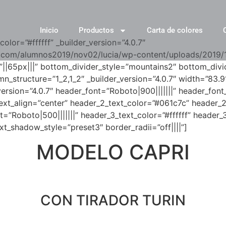
Inicio
Productos
Carta de colores
olor=”#ffffff” _builder_version=”4.0.7″
.com/alumnos2019/nov02/lucia/wp-content/uploads/2019/1
||65px|||” bottom_divider_style=”mountains2″ bottom_div
n_structure=”1_2,1_2″ _builder_version=”4.0.7″ width=”83.
_version=”4.0.7″ header_font=”Roboto|900|||||||” header_fon
text_align=”center” header_2_text_color=”#061c7c” header_
=”Roboto|500|||||||” header_3_text_color=”#ffffff” header_
t_shadow_style=”preset3″ border_radii=”off||||”]
MODELO CAPRI
CON TIRADOR TURIN